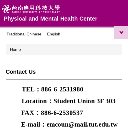
Jump
to
the
Physical and Mental Health Center
main
content
block
Traditional Chinese
English
Home
Contact Us
TEL：886-6-2531980
Location
：
Student Union 3F 303
FAX：886-6-2530537
E-mail：emcoun@mail.tut.edu.tw